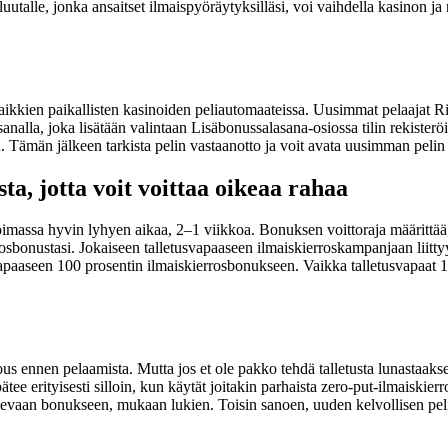
uutalle, jonka ansaitset ilmaispyöräytyksilläsi, voi vaihdella kasinon j
.
ikkien paikallisten kasinoiden peliautomaateissa. Uusimmat pelaajat Ri
nalla, joka lisätään valintaan Lisäbonussalasana-osiossa tilin rekisterö
 Tämän jälkeen tarkista pelin vastaanotto ja voit avata uusimman pelin 
a, jotta voit voittaa oikeaa rahaa
voimassa hyvin lyhyen aikaa, 2–1 viikkoa. Bonuksen voittoraja määrittää
rosbonustasi. Jokaiseen talletusvapaaseen ilmaiskierroskampanjaan liit
apaaseen 100 prosentin ilmaiskierrosbonukseen. Vaikka talletusvapaat 
us ennen pelaamista. Mutta jos et ole pakko tehdä talletusta lunastaakses
ee erityisesti silloin, kun käytät joitakin parhaista zero-put-ilmaiskierro
vaan bonukseen, mukaan lukien. Toisin sanoen, uuden kelvollisen pelin p