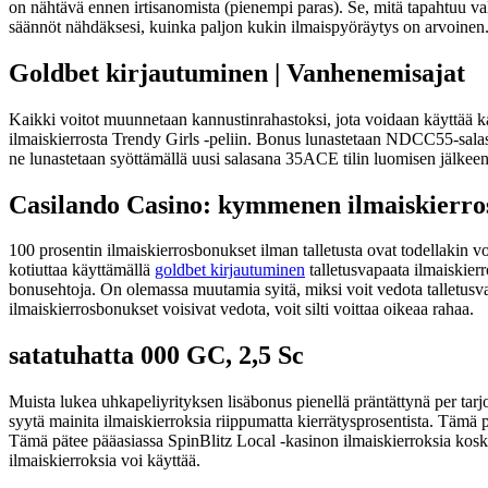
on nähtävä ennen irtisanomista (pienempi paras). Se, mitä tapahtuu val
säännöt nähdäksesi, kuinka paljon kukin ilmaispyöräytys on arvoinen
Goldbet kirjautuminen | Vanhenemisajat
Kaikki voitot muunnetaan kannustinrahastoksi, jota voidaan käyttää ka
ilmaiskierrosta Trendy Girls -peliin. Bonus lunastetaan NDCC55-salasa
ne lunastetaan syöttämällä uusi salasana 35ACE tilin luomisen jälkeen.
Casilando Casino: kymmenen ilmaiskierrost
100 prosentin ilmaiskierrosbonukset ilman talletusta ovat todellakin 
kotiuttaa käyttämällä
goldbet kirjautuminen
talletusvapaata ilmaiskier
bonusehtoja. On olemassa muutamia syitä, miksi voit vedota talletusv
ilmaiskierrosbonukset voisivat vedota, voit silti voittaa oikeaa rahaa.
satatuhatta 000 GC, 2,5 Sc
Muista lukea uhkapeliyrityksen lisäbonus pienellä präntättynä per tarjo
syytä mainita ilmaiskierroksia riippumatta kierrätysprosentista. Tämä pät
Tämä pätee pääasiassa SpinBlitz Local -kasinon ilmaiskierroksia koske
ilmaiskierroksia voi käyttää.