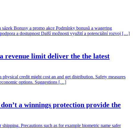
ných sázek Bonusy a promo akce Podmínky bonusů a wagering
podpora a dostupnost Další možnosti využití a potenciální rozvoj […]
 revenue limit deliver the the latest
a physical credit might cost an and get distribution. Safety measures
al economic options. Suggestions […]
u don’t a winnings protection provide the
or shipping. Precautions such as for example biometric name safer